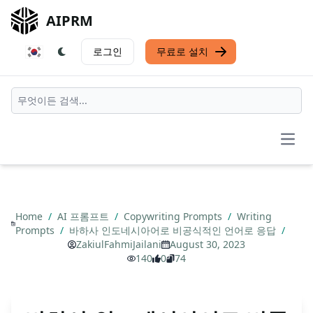
AIPRM
로그인
무료로 설치
Open
Home
/
AI 프롬프트
/
Copywriting Prompts
/
Writing
Prompts
/
바하사 인도네시아어로 비공식적인 언어로 응답
/
ZakiulFahmiJailani
August 30, 2023
140
0
74