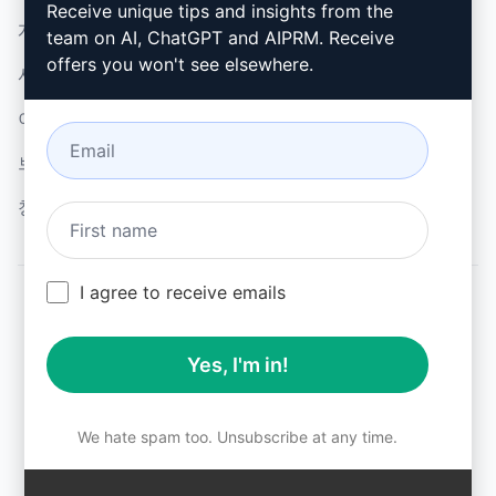
Receive unique tips and insights from the
개인정보 보호정책 (en)
설치 방법
team on AI, ChatGPT and AIPRM. Receive
offers you won't see elsewhere.
사용 제한 정책 (en)
Google 크롬
이용 약관 (en)
Microsoft Edge
브라우저 확장 약관 (en)
청구 약관 (en)
I agree to receive emails
© 2026
All logos, trademarks, and registered trademarks are the
Yes, I'm in!
property of their respective owners.
AIPRM and other related brand names are registered
trademarks and are protected by international trademark
laws.
We hate spam too. Unsubscribe at any time.
Registered trademarks include USPTO 97778465, 97866052
and EU CTM EU18823472, EU18830896.