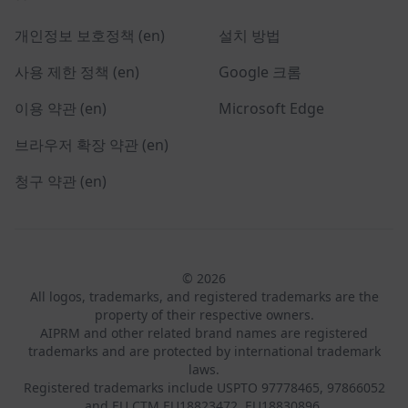
개인정보 보호정책 (en)
설치 방법
사용 제한 정책 (en)
Google 크롬
이용 약관 (en)
Microsoft Edge
브라우저 확장 약관 (en)
청구 약관 (en)
© 2026
All logos, trademarks, and registered trademarks are the
property of their respective owners.
AIPRM and other related brand names are registered
trademarks and are protected by international trademark
laws.
Registered trademarks include USPTO 97778465, 97866052
and EU CTM EU18823472, EU18830896.