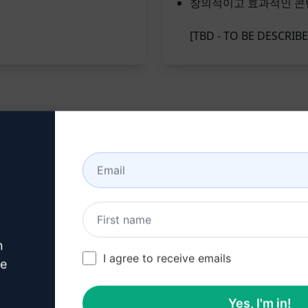
창의적이고 효과적인 콘
[TBD - TO BE DESCRIB
n
I agree to receive emails
ve
Yes, I'm in!