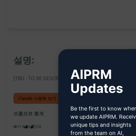
설명:
AIPRM
[TBD - TO BE DESCRIBED]
Updates
Claude 사용해 보기
ChatGPT 체험하기
Be the first to know whe
프롬프트 통계
we update AIPRM. Recei
unique tips and insights
514
0
358
from the team on AI,