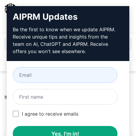
AIPRM
AIPRM Updates
로그인
무료로 설치
Be the first to know when we update AIPRM.
Receive unique tips and insights from the
team on AI, ChatGPT and AIPRM. Receive
offers you won't see elsewhere.
Open
Home
/
AI 프롬프트
/
Copywriting Prompts
/
Writing
Prompts
/
기사 SEO
/
TEKNOBUZZ
March 18, 2023
330
0
171
I agree to receive emails
Yes, I'm in!