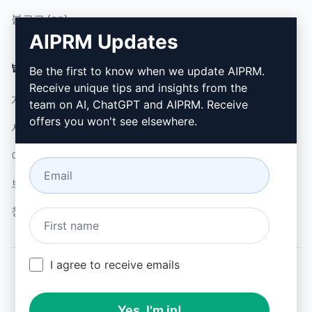
블로그 (en)
AIPRM Updates
법률
다운로드
Be the first to know when we update AIPRM.
Receive unique tips and insights from the
개인정보 보호정책 (en)
설치 방법
team on AI, ChatGPT and AIPRM. Receive
offers you won't see elsewhere.
사용 제한 정책 (en)
Google 크롬
이용 약관 (en)
Microsoft Edge
브라우저 확장 약관 (en)
청구 약관 (en)
I agree to receive emails
© 2026
All logos, trademarks, and registered trademarks are the
Yes, I'm in!