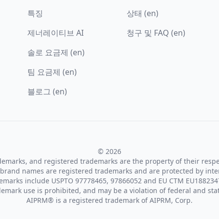
특징
상태 (en)
제너레이티브 AI
청구 및 FAQ (en)
솔로 요금제 (en)
팀 요금제 (en)
블로그 (en)
© 2026
ademarks, and registered trademarks are the property of their resp
brand names are registered trademarks and are protected by inte
demarks include USPTO 97778465, 97866052 and EU CTM EU188234
emark use is prohibited, and may be a violation of federal and sta
AIPRM® is a registered trademark of AIPRM, Corp.