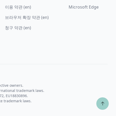
이용 약관 (en)
Microsoft Edge
브라우저 확장 약관 (en)
청구 약관 (en)
ective owners.
rnational trademark laws.
72, EU18830896.
te trademark laws.
↑