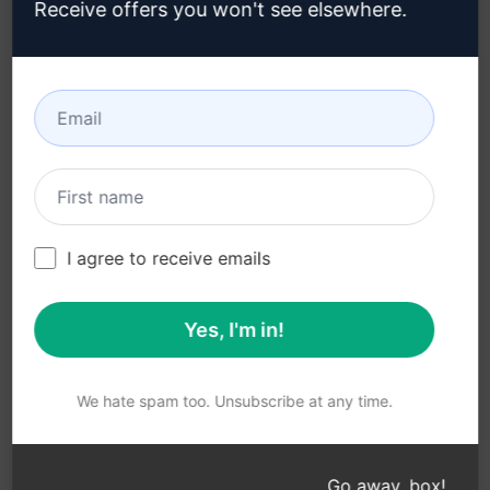
Receive offers you won't see elsewhere.
개인정보 보호정책 (en)
설치 방법
사용 제한 정책 (en)
Google 크롬
이용 약관 (en)
Microsoft Edge
브라우저 확장 약관 (en)
청구 약관 (en)
I agree to receive emails
Yes, I'm in!
© 2026
All logos, trademarks, and registered trademarks are the
property of their respective owners.
AIPRM and other related brand names are registered
We hate spam too. Unsubscribe at any time.
trademarks and are protected by international trademark
laws.
Registered trademarks include USPTO 97778465, 97866052
Go away, box!
and EU CTM EU18823472, EU18830896.