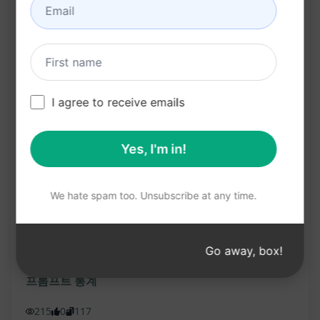
검색 엔진 순위 향상을 위한 키워드 및 내용 최적화
콘텐츠의 독창성과 전문성 보장
Benefits:
높은 품질의 콘텐츠로 웹사이트 트래픽 증가
I agree to receive emails
검색 결과에서 상위 랭킹 확보
타깃 오디언스의 관심을 끌고 유지
Yes, I'm in!
전문적이고 독창적인 기사로 브랜드 이미지 향상
SEO 전략 강화를 통한 온라인 시장에서의 경쟁력
We hate spam too. Unsubscribe at any time.
강화
Claude 사용해 보기
ChatGPT 체험하기
Go away, box!
프롬프트 통계
215
0
117