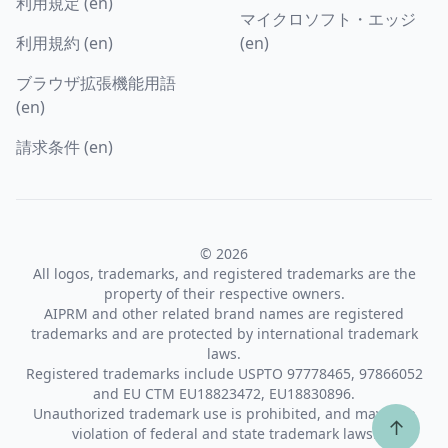
利用規定 (en)
マイクロソフト・エッジ
利用規約 (en)
(en)
ブラウザ拡張機能用語
(en)
請求条件 (en)
© 2026
All logos, trademarks, and registered trademarks are the
property of their respective owners.
AIPRM and other related brand names are registered
trademarks and are protected by international trademark
laws.
Registered trademarks include USPTO 97778465, 97866052
and EU CTM EU18823472, EU18830896.
Unauthorized trademark use is prohibited, and may be a
↑
violation of federal and state trademark laws.