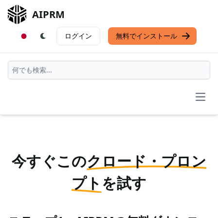
AIPRM
ログイン
無料でインストール
Open
今すぐこの
クロード・プロン
プト
を試す