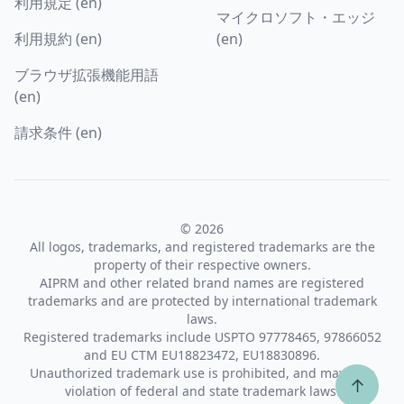
利用規定 (en)
マイクロソフト・エッジ
利用規約 (en)
(en)
ブラウザ拡張機能用語
(en)
請求条件 (en)
© 2026
All logos, trademarks, and registered trademarks are the
property of their respective owners.
AIPRM and other related brand names are registered
trademarks and are protected by international trademark
laws.
Registered trademarks include USPTO 97778465, 97866052
and EU CTM EU18823472, EU18830896.
Unauthorized trademark use is prohibited, and may be a
↑
violation of federal and state trademark laws.