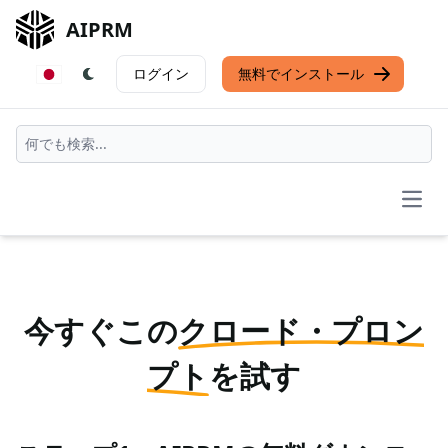
AIPRM
ログイン
無料でインストール
Open
今すぐこの
クロード・プロン
プト
を試す