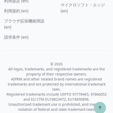
利用規定 (en)
マイクロソフト・エッジ
利用規約 (en)
(en)
ブラウザ拡張機能用語
(en)
請求条件 (en)
© 2026
All logos, trademarks, and registered trademarks are the
property of their respective owners.
AIPRM and other related brand names are registered
trademarks and are protected by international trademark
laws.
Registered trademarks include USPTO 97778465, 97866052
and EU CTM EU18823472, EU18830896.
Unauthorized trademark use is prohibited, and may be a
↑
violation of federal and state trademark laws.