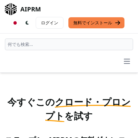
AIPRM
ログイン
無料でインストール
Open
今すぐこの
クロード・プロン
プト
を試す