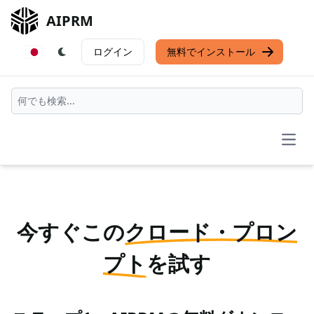
AIPRM
ログイン
無料でインストール
Open
今すぐこの
クロード・プロン
プト
を試す