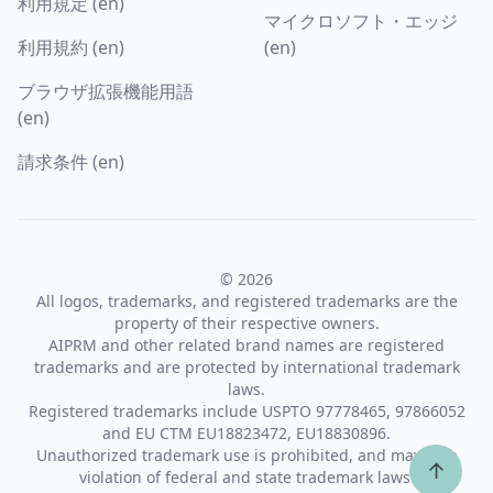
利用規定 (en)
マイクロソフト・エッジ
利用規約 (en)
(en)
ブラウザ拡張機能用語
(en)
請求条件 (en)
© 2026
All logos, trademarks, and registered trademarks are the
property of their respective owners.
AIPRM and other related brand names are registered
trademarks and are protected by international trademark
laws.
Registered trademarks include USPTO 97778465, 97866052
and EU CTM EU18823472, EU18830896.
Unauthorized trademark use is prohibited, and may be a
↑
violation of federal and state trademark laws.