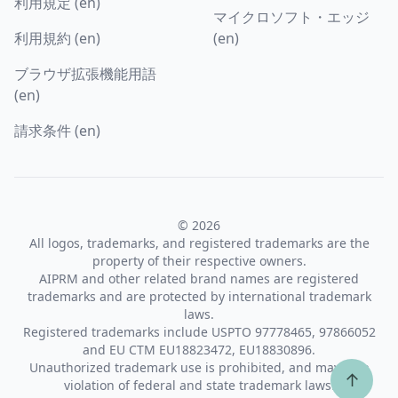
利用規定 (en)
マイクロソフト・エッジ
利用規約 (en)
(en)
ブラウザ拡張機能用語
(en)
請求条件 (en)
© 2026
All logos, trademarks, and registered trademarks are the
property of their respective owners.
AIPRM and other related brand names are registered
trademarks and are protected by international trademark
laws.
Registered trademarks include USPTO 97778465, 97866052
and EU CTM EU18823472, EU18830896.
Unauthorized trademark use is prohibited, and may be a
↑
violation of federal and state trademark laws.