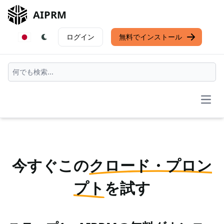
AIPRM
ログイン
無料でインストール
Open
今すぐこの
クロード・プロン
プト
を試す