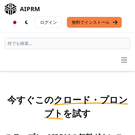
AIPRM
ログイン
無料でインストール
Open
今すぐこの
クロード・プロン
プト
を試す