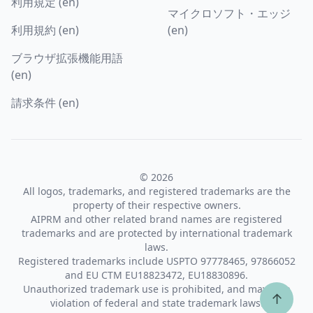
利用規定 (en)
マイクロソフト・エッジ
利用規約 (en)
(en)
ブラウザ拡張機能用語
(en)
請求条件 (en)
© 2026
All logos, trademarks, and registered trademarks are the
property of their respective owners.
AIPRM and other related brand names are registered
trademarks and are protected by international trademark
laws.
Registered trademarks include USPTO 97778465, 97866052
and EU CTM EU18823472, EU18830896.
Unauthorized trademark use is prohibited, and may be a
↑
violation of federal and state trademark laws.