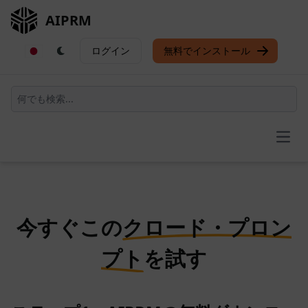
AIPRM
ログイン
無料でインストール
Open
今すぐこの
クロード・プロン
プト
を試す