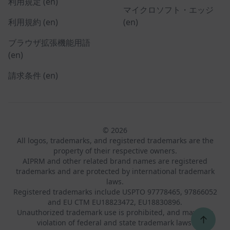
利用規定 (en)
マイクロソフト・エッジ
利用規約 (en)
(en)
ブラウザ拡張機能用語
(en)
請求条件 (en)
© 2026
All logos, trademarks, and registered trademarks are the
property of their respective owners.
AIPRM and other related brand names are registered
trademarks and are protected by international trademark
laws.
Registered trademarks include USPTO 97778465, 97866052
and EU CTM EU18823472, EU18830896.
Unauthorized trademark use is prohibited, and may be a
↑
violation of federal and state trademark laws.