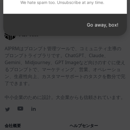
We hate spam too. Unsubscribe at any time.
以下のリンクが役に立つかもしれない。
Go away, box!
AIPRM
AIPRMはプロンプト管理ツールで、コミュニティ主導の
プロンプトライブラリです。ChatGPT、Claude、
Gemini、Midjourney、GPT Imageなど向けのすぐに使え
るプロンプトで、マーケティング、営業、オペレーショ
ン、生産性向上、カスタマーサポートのタスクを数分で完
了できます。
中小企業のために設計。大企業からも信頼されています。
会社概要
ヘルプセンター