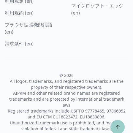
利用規定 (en)
マイクロソフト・エッジ
利用規約 (en)
(en)
ブラウザ拡張機能用語
(en)
請求条件 (en)
© 2026
All logos, trademarks, and registered trademarks are the
property of their respective owners.
AIPRM and other related brand names are registered
trademarks and are protected by international trademark
laws.
Registered trademarks include USPTO 97778465, 97866052
and EU CTM EU18823472, EU18830896.
Unauthorized trademark use is prohibited, and may be a
↑
violation of federal and state trademark laws.