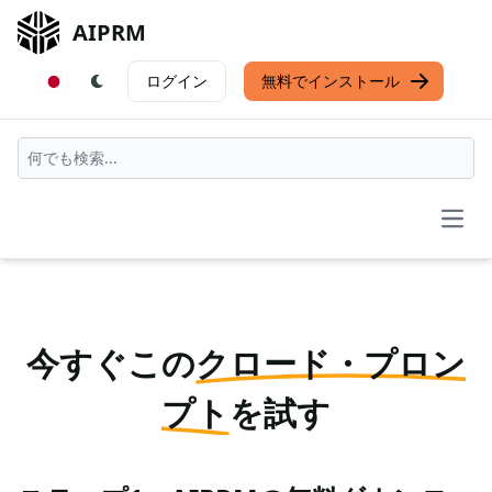
AIPRM
ログイン
無料でインストール
Open
今すぐこの
クロード・プロン
プト
を試す