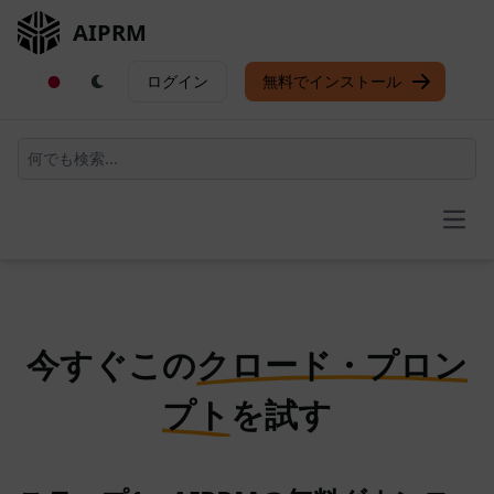
AIPRM
ログイン
無料でインストール
Open
今すぐこの
クロード・プロン
プト
を試す