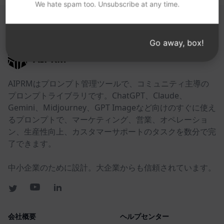
We hate spam too. Unsubscribe at any time.
以下のリンクが役に立つかもしれない。
Go away, box!
AIPRM
AIPRMはプロンプト管理ツールで、コミュニティ主導の
プロンプトライブラリです。ChatGPT、Claude、
Gemini、Midjourney、GPT Imageなど向けのすぐに使え
るプロンプトで、マーケティング、営業、オペレーショ
ン、生産性向上、カスタマーサポートのタスクを数分で完
了できます。
中小企業のために設計。大企業からも信頼されています。
会社概要
ヘルプセンター