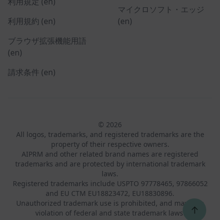
利用規定 (en)
マイクロソフト・エッジ
利用規約 (en)
(en)
ブラウザ拡張機能用語
(en)
請求条件 (en)
© 2026
All logos, trademarks, and registered trademarks are the
property of their respective owners.
AIPRM and other related brand names are registered
trademarks and are protected by international trademark
laws.
Registered trademarks include USPTO 97778465, 97866052
and EU CTM EU18823472, EU18830896.
Unauthorized trademark use is prohibited, and may be a
↑
violation of federal and state trademark laws.