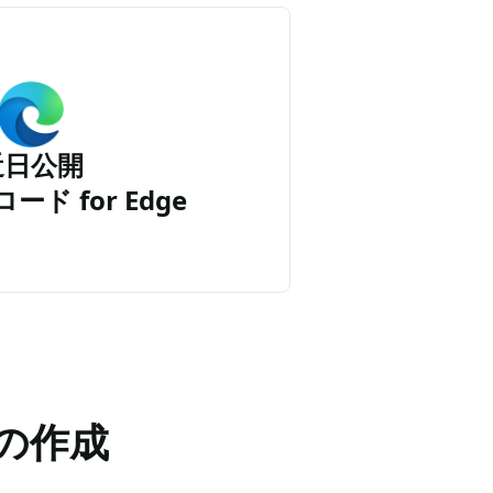
近日公開
ード for Edge
の作成