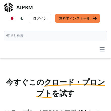
AIPRM
ログイン
無料でインストール
Open
今すぐこの
クロード・プロン
プト
を試す