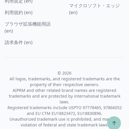
利用規定 (en)
マイクロソフト・エッジ
利用規約 (en)
(en)
ブラウザ拡張機能用語
(en)
請求条件 (en)
© 2026
All logos, trademarks, and registered trademarks are the
property of their respective owners.
AIPRM and other related brand names are registered
trademarks and are protected by international trademark
laws.
Registered trademarks include USPTO 97778465, 97866052
and EU CTM EU18823472, EU18830896.
Unauthorized trademark use is prohibited, and may be a
↑
violation of federal and state trademark laws.