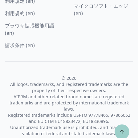
利用規定 (en)
マイクロソフト・エッジ
利用規約 (en)
(en)
ブラウザ拡張機能用語
(en)
請求条件 (en)
© 2026
All logos, trademarks, and registered trademarks are the
property of their respective owners.
AIPRM and other related brand names are registered
trademarks and are protected by international trademark
laws.
Registered trademarks include USPTO 97778465, 97866052
and EU CTM EU18823472, EU18830896.
Unauthorized trademark use is prohibited, and may be a
↑
violation of federal and state trademark laws.