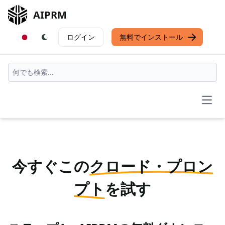
AIPRM
ログイン
無料でインストール
Open
今すぐこの
クロード・プロン
プト
を試す