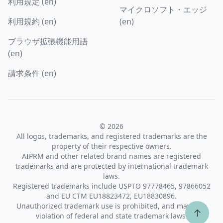
利用規定 (en)
マイクロソフト・エッジ
利用規約 (en)
(en)
ブラウザ拡張機能用語
(en)
請求条件 (en)
© 2026
All logos, trademarks, and registered trademarks are the
property of their respective owners.
AIPRM and other related brand names are registered
trademarks and are protected by international trademark
laws.
Registered trademarks include USPTO 97778465, 97866052
and EU CTM EU18823472, EU18830896.
Unauthorized trademark use is prohibited, and may be a
↑
violation of federal and state trademark laws.