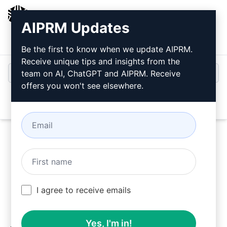
AIPRM
AIPRM Updates
ログイン
無料でインストール
Be the first to know when we update AIPRM.
Receive unique tips and insights from the
team on AI, ChatGPT and AIPRM. Receive
offers you won't see elsewhere.
Open
今すぐこの
クロード・プロン
プト
を試す
I agree to receive emails
Yes, I'm in!