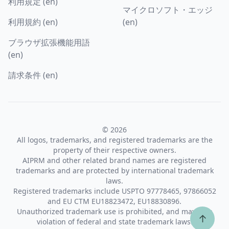
利用規定 (en)
マイクロソフト・エッジ
利用規約 (en)
(en)
ブラウザ拡張機能用語
(en)
請求条件 (en)
© 2026
All logos, trademarks, and registered trademarks are the
property of their respective owners.
AIPRM and other related brand names are registered
trademarks and are protected by international trademark
laws.
Registered trademarks include USPTO 97778465, 97866052
and EU CTM EU18823472, EU18830896.
Unauthorized trademark use is prohibited, and may be a
↑
violation of federal and state trademark laws.