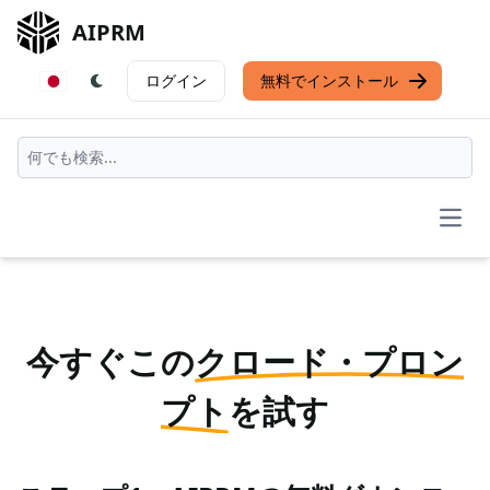
AIPRM
ログイン
無料でインストール
Open
今すぐこの
クロード・プロン
プト
を試す