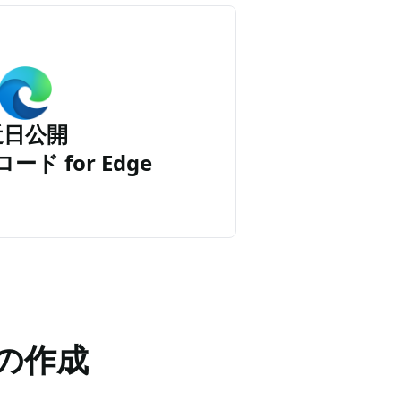
近日公開
ード for Edge
の作成