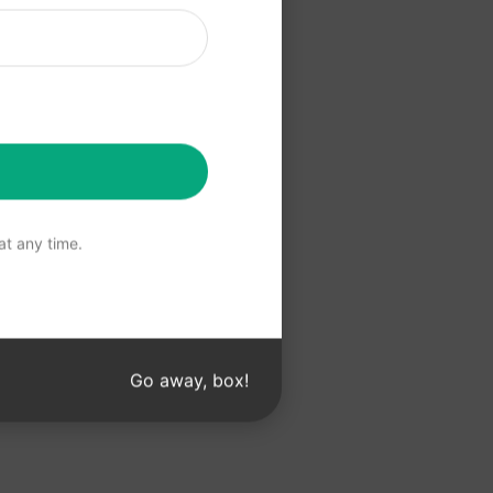
してくださ
を使用する
t any time.
Go away, box!