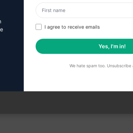
アカウントの作成方法はこちらをクリック
い。
n
I agree to receive emails
ve
Yes, I'm in!
 3 : クロードでプロンプト
We hate spam too. Unsubscribe a
クロードでプロンプトを試す