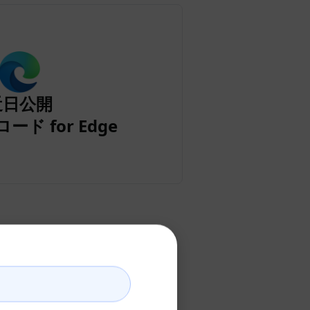
近日公開
ード for Edge
の作成