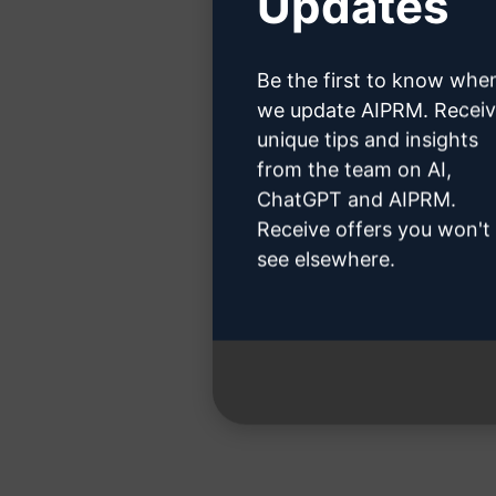
Updates
クロード
Be the first to know whe
we update AIPRM. Recei
unique tips and insights
from the team on AI,
ChatGPT and AIPRM.
ステップ
Receive offers you won't
see elsewhere.