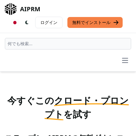
AIPRM
ログイン
無料でインストール
Open
今すぐこの
クロード・プロン
プト
を試す