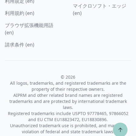
利用規定 (en)
マイクロソフト・エッジ
利用規約 (en)
(en)
ブラウザ拡張機能用語
(en)
請求条件 (en)
© 2026
All logos, trademarks, and registered trademarks are the
property of their respective owners.
AIPRM and other related brand names are registered
trademarks and are protected by international trademark
laws.
Registered trademarks include USPTO 97778465, 97866052
and EU CTM EU18823472, EU18830896.
Unauthorized trademark use is prohibited, and may be a
↑
violation of federal and state trademark laws.