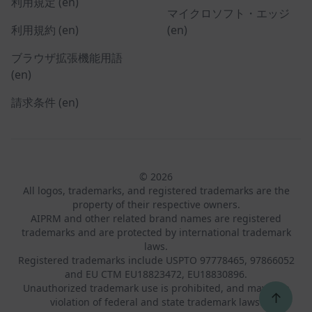
利用規定 (en)
マイクロソフト・エッジ
利用規約 (en)
(en)
ブラウザ拡張機能用語
(en)
請求条件 (en)
© 2026
All logos, trademarks, and registered trademarks are the
property of their respective owners.
AIPRM and other related brand names are registered
trademarks and are protected by international trademark
laws.
Registered trademarks include USPTO 97778465, 97866052
and EU CTM EU18823472, EU18830896.
Unauthorized trademark use is prohibited, and may be a
↑
violation of federal and state trademark laws.