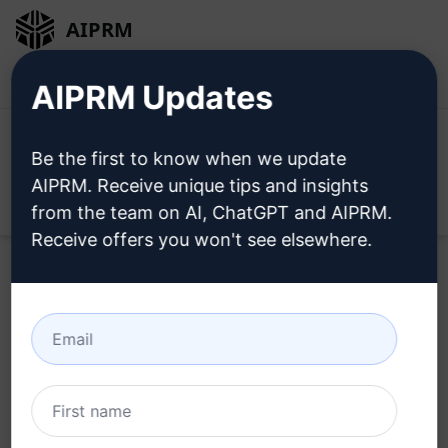
AIPRM
ログイン
無料でインストール
AIPRM Updates
Be the first to know when we update
AIPRM. Receive unique tips and insights
Open
from the team on AI, ChatGPT and AIPRM.
Receive offers you won't see elsewhere.
今すぐこの
クロード・プロン
プト
を試す