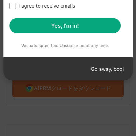
ステップ1：AIPRMの無料ダウンロー
I agree to receive emails
ド
Yes, I'm in!
AIPRM クロード for Google
Chrome
We hate spam too. Unsubscribe at any time.
AIPRM for Claudeをご紹介します。4,500以上のプ
ロンプトから無料で始められます。
Go away, box!
AIPRMクロードをダウンロード