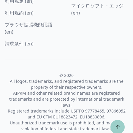
利用規定 (en)
マイクロソフト・エッジ
利用規約 (en)
(en)
ブラウザ拡張機能用語
(en)
請求条件 (en)
© 2026
All logos, trademarks, and registered trademarks are the
property of their respective owners.
AIPRM and other related brand names are registered
trademarks and are protected by international trademark
laws.
Registered trademarks include USPTO 97778465, 97866052
and EU CTM EU18823472, EU18830896.
Unauthorized trademark use is prohibited, and may be a
↑
violation of federal and state trademark laws.