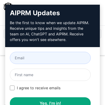
AIPRM
AIPRM Updates
ログイン
無料でインストール
Be the first to know when we update AIPRM.
Receive unique tips and insights from the
team on AI, ChatGPT and AIPRM. Receive
offers you won't see elsewhere.
Open
今すぐこの
クロード・プロン
プト
を試す
I agree to receive emails
Yes, I'm in!