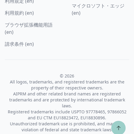
利用規定 (en)
マイクロソフト・エッジ
利用規約 (en)
(en)
ブラウザ拡張機能用語
(en)
請求条件 (en)
© 2026
All logos, trademarks, and registered trademarks are the
property of their respective owners.
AIPRM and other related brand names are registered
trademarks and are protected by international trademark
laws.
Registered trademarks include USPTO 97778465, 97866052
and EU CTM EU18823472, EU18830896.
Unauthorized trademark use is prohibited, and may be a
↑
violation of federal and state trademark laws.