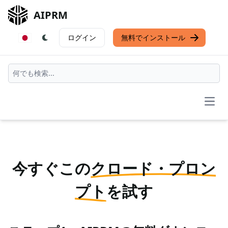
AIPRM
ログイン
無料でインストール
Open
今すぐこの
クロード・プロン
プト
を試す