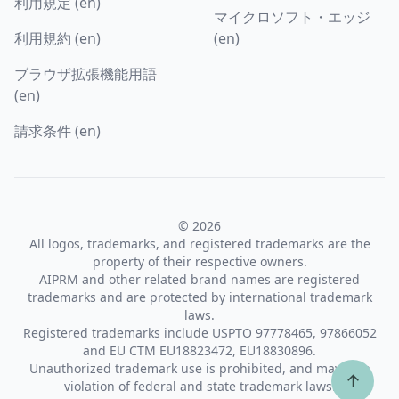
利用規定 (en)
マイクロソフト・エッジ
利用規約 (en)
(en)
ブラウザ拡張機能用語
(en)
請求条件 (en)
© 2026
All logos, trademarks, and registered trademarks are the
property of their respective owners.
AIPRM and other related brand names are registered
trademarks and are protected by international trademark
laws.
Registered trademarks include USPTO 97778465, 97866052
and EU CTM EU18823472, EU18830896.
Unauthorized trademark use is prohibited, and may be a
↑
violation of federal and state trademark laws.