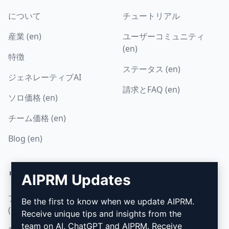
について
チュートリアル
産業 (en)
ユーザーコミュニティ
(en)
特徴
ステータス (en)
ジェネレーティブAI
請求とFAQ (en)
ソロ価格 (en)
チーム価格 (en)
Blog (en)
リーガル
ダウンロード
AIPRM Updates
プライバシーポリシー
インストール方法
Be the first to know when we update AIPRM.
(en)
Receive unique tips and insights from the
グーグル・クローム (en)
team on AI, ChatGPT and AIPRM. Receive