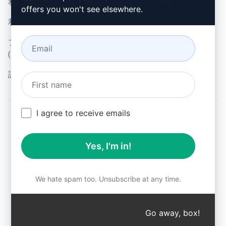
利用規定 (en)
マイクロソフト・エッジ
offers you won't see elsewhere.
利用規約 (en)
(en)
ブラウザ拡張機能用語
(en)
請求条件 (en)
I agree to receive emails
© 2026
All logos, trademarks, and registered trademarks are the
Yes, I'm in!
property of their respective owners.
AIPRM and other related brand names are registered
trademarks and are protected by international trademark
laws.
We hate spam too. Unsubscribe at any time.
Registered trademarks include USPTO 97778465, 97866052
and EU CTM EU18823472, EU18830896.
Unauthorized trademark use is prohibited, and may be a
Go away, box!
↑
violation of federal and state trademark laws.