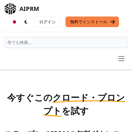
AIPRM
ログイン
無料でインストール
Open
今すぐこの
クロード・プロン
プト
を試す