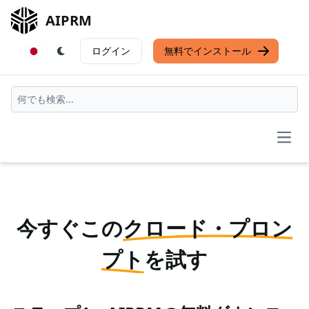
AIPRM
ログイン
無料でインストール
Open
今すぐこの
クロード・プロン
プト
を試す