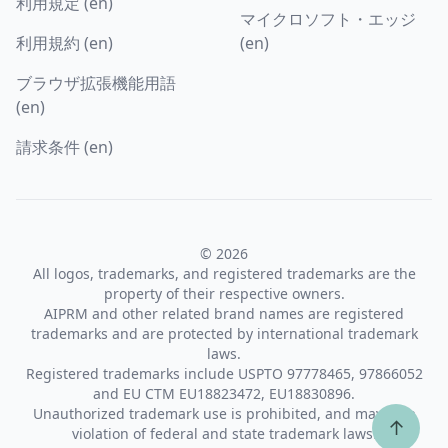
利用規定 (en)
マイクロソフト・エッジ
利用規約 (en)
(en)
ブラウザ拡張機能用語
(en)
請求条件 (en)
© 2026
All logos, trademarks, and registered trademarks are the
property of their respective owners.
AIPRM and other related brand names are registered
trademarks and are protected by international trademark
laws.
Registered trademarks include USPTO 97778465, 97866052
and EU CTM EU18823472, EU18830896.
Unauthorized trademark use is prohibited, and may be a
↑
violation of federal and state trademark laws.