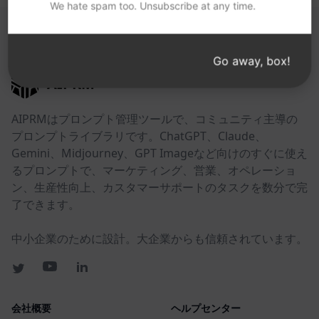
We hate spam too. Unsubscribe at any time.
以下のリンクが役に立つかもしれない。
Go away, box!
AIPRM
AIPRMはプロンプト管理ツールで、コミュニティ主導の
プロンプトライブラリです。ChatGPT、Claude、
Gemini、Midjourney、GPT Imageなど向けのすぐに使え
るプロンプトで、マーケティング、営業、オペレーショ
ン、生産性向上、カスタマーサポートのタスクを数分で完
了できます。
中小企業のために設計。大企業からも信頼されています。
会社概要
ヘルプセンター