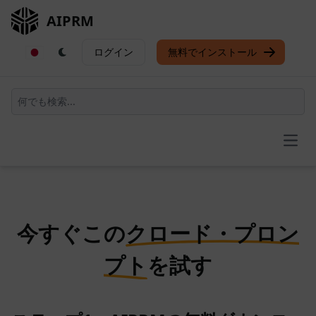
AIPRM
ログイン
無料でインストール
Open
今すぐこの
クロード・プロン
プト
を試す