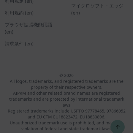
利用規定 (en)
マイクロソフト・エッジ
利用規約 (en)
(en)
ブラウザ拡張機能用語
(en)
請求条件 (en)
© 2026
All logos, trademarks, and registered trademarks are the
property of their respective owners.
AIPRM and other related brand names are registered
trademarks and are protected by international trademark
laws.
Registered trademarks include USPTO 97778465, 97866052
and EU CTM EU18823472, EU18830896.
Unauthorized trademark use is prohibited, and may be a
↑
violation of federal and state trademark laws.