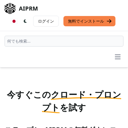
AIPRM
ログイン
無料でインストール
Open
今すぐこの
クロード・プロン
プト
を試す