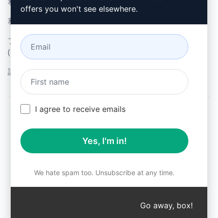
利用規定 (en)
マイクロソフト・エッジ
offers you won't see elsewhere.
利用規約 (en)
(en)
ブラウザ拡張機能用語
(en)
請求条件 (en)
I agree to receive emails
© 2026
All logos, trademarks, and registered trademarks are the
Yes, I'm in!
property of their respective owners.
AIPRM and other related brand names are registered
trademarks and are protected by international trademark
laws.
We hate spam too. Unsubscribe at any time.
Registered trademarks include USPTO 97778465, 97866052
and EU CTM EU18823472, EU18830896.
Unauthorized trademark use is prohibited, and may be a
Go away, box!
↑
violation of federal and state trademark laws.