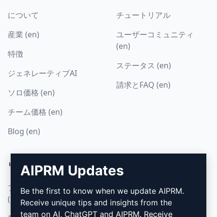
について
チュートリアル
産業 (en)
ユーザーコミュニティ
(en)
特徴
ステータス (en)
ジェネレーティブAI
請求とFAQ (en)
ソロ価格 (en)
チーム価格 (en)
Blog (en)
リーガル
ダウンロード
AIPRM Updates
プライバシーポリシー
インストール方法
Be the first to know when we update AIPRM.
(en)
Receive unique tips and insights from the
グーグル・クローム (en)
team on AI, ChatGPT and AIPRM. Receive