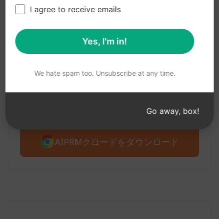
ステップ1：AIPRMの無料ダウンロー
I agree to receive emails
ド
Yes, I'm in!
AIPRM クロード for Google
Chrome
We hate spam too. Unsubscribe at any time.
AIPRM for Claudeをご紹介します。4,500以上のプ
ロンプトから無料で始められます。
Go away, box!
AIPRMクロードをダウンロード