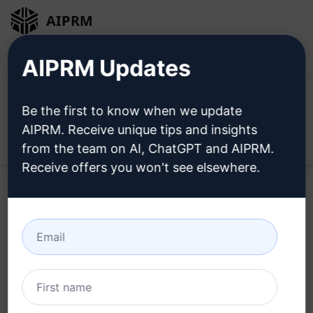
AIPRM
ログイン
無料でインストール
AIPRM Updates
Be the first to know when we update
AIPRM. Receive unique tips and insights
Open
from the team on AI, ChatGPT and AIPRM.
Receive offers you won't see elsewhere.
今すぐこの
クロード・プロン
プト
を試す