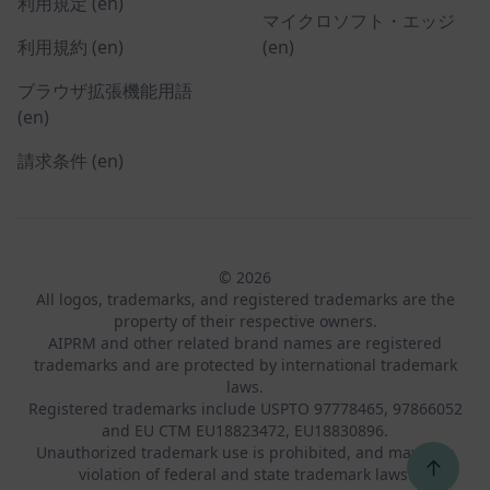
利用規定 (en)
マイクロソフト・エッジ
利用規約 (en)
(en)
ブラウザ拡張機能用語
(en)
請求条件 (en)
© 2026
All logos, trademarks, and registered trademarks are the
property of their respective owners.
AIPRM and other related brand names are registered
trademarks and are protected by international trademark
laws.
Registered trademarks include USPTO 97778465, 97866052
and EU CTM EU18823472, EU18830896.
Unauthorized trademark use is prohibited, and may be a
↑
violation of federal and state trademark laws.