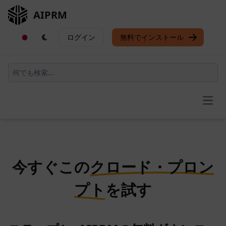
AIPRM
ログイン
無料でインストール
Open
今すぐこの
クロード・プロン
プト
を試す