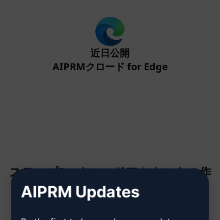
近日公開
AIPRMクロード for Edge
ステップ2：クロードアカウントの作
成
AIPRM Updates