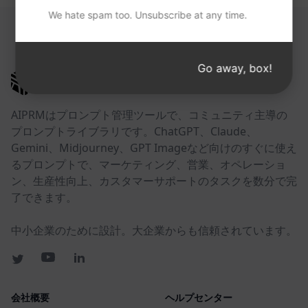
We hate spam too. Unsubscribe at any time.
以下のリンクが役に立つかもしれない。
Go away, box!
AIPRM
AIPRMはプロンプト管理ツールで、コミュニティ主導の
プロンプトライブラリです。ChatGPT、Claude、
Gemini、Midjourney、GPT Imageなど向けのすぐに使え
るプロンプトで、マーケティング、営業、オペレーショ
ン、生産性向上、カスタマーサポートのタスクを数分で完
了できます。
中小企業のために設計。大企業からも信頼されています。
会社概要
ヘルプセンター