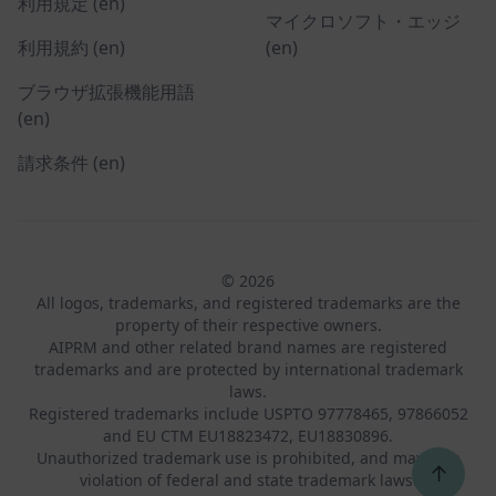
利用規定 (en)
マイクロソフト・エッジ
利用規約 (en)
(en)
ブラウザ拡張機能用語
(en)
請求条件 (en)
© 2026
All logos, trademarks, and registered trademarks are the
property of their respective owners.
AIPRM and other related brand names are registered
trademarks and are protected by international trademark
laws.
Registered trademarks include USPTO 97778465, 97866052
and EU CTM EU18823472, EU18830896.
Unauthorized trademark use is prohibited, and may be a
↑
violation of federal and state trademark laws.