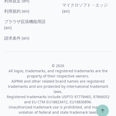
利用規定 (en)
マイクロソフト・エッジ
利用規約 (en)
(en)
ブラウザ拡張機能用語
(en)
請求条件 (en)
© 2026
All logos, trademarks, and registered trademarks are the
property of their respective owners.
AIPRM and other related brand names are registered
trademarks and are protected by international trademark
laws.
Registered trademarks include USPTO 97778465, 97866052
and EU CTM EU18823472, EU18830896.
Unauthorized trademark use is prohibited, and may be a
↑
violation of federal and state trademark laws.