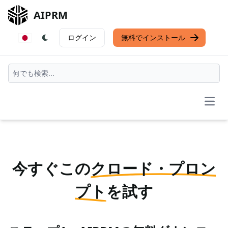
AIPRM
ログイン
無料でインストール
Open
今すぐこの
クロード・プロン
プト
を試す