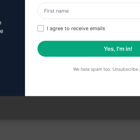
アカウントの作成方法はこちらをクリック
い。
n
I agree to receive emails
ve
Yes, I'm in!
 3 : クロードでプロンプト
We hate spam too. Unsubscribe a
クロードでプロンプトを試す