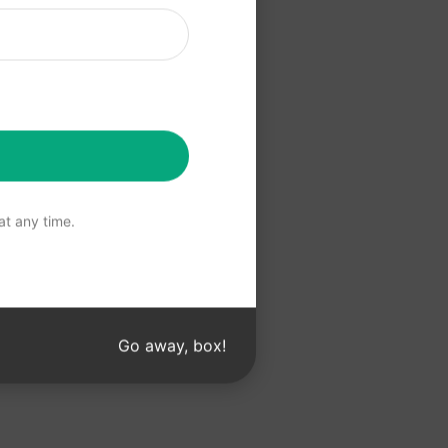
してくださ
を使用する
t any time.
Go away, box!