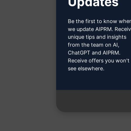
Updates
クロード
Be the first to know whe
we update AIPRM. Recei
unique tips and insights
from the team on AI,
ChatGPT and AIPRM.
ステップ
Receive offers you won't
see elsewhere.