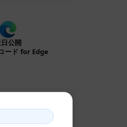
近日公開
ード for Edge
の作成