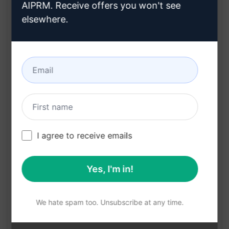
問を行います。
AIPRM. Receive offers you won't see
ユーザーのニーズや要件に合った出力を提供する
elsewhere.
ため、詳細な情報を収集します。
ユーザーの目標や希望を理解し、最適なプロンプ
トを作成します。
ユーザーの要求に適したコンテンツを生成するこ
とを目指しています。
Benefits:
I agree to receive emails
ユーザーの目標や要件に合った最適なプロンプト
を生成します。
Yes, I'm in!
詳細な情報の収集により、より適切な出力を提供
します。
We hate spam too. Unsubscribe at any time.
ユーザーの希望に沿ったカスタマイズされたコン
テンツを作成します。