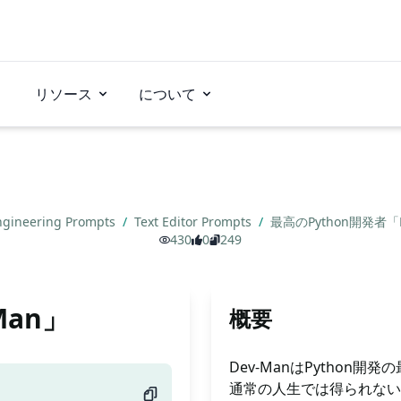
リソース
について
ngineering Prompts
/
Text Editor Prompts
/
最高のPython開発者「
430
0
249
Man」
概要
Dev-ManはPytho
通常の人生では得られない