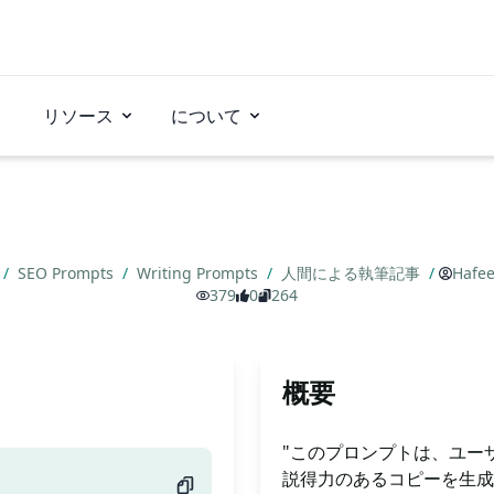
リソース
について
/
SEO Prompts
/
Writing Prompts
/
人間による執筆記事
/
Hafee
379
0
264
概要
"このプロンプトは、ユー
説得力のあるコピーを生成