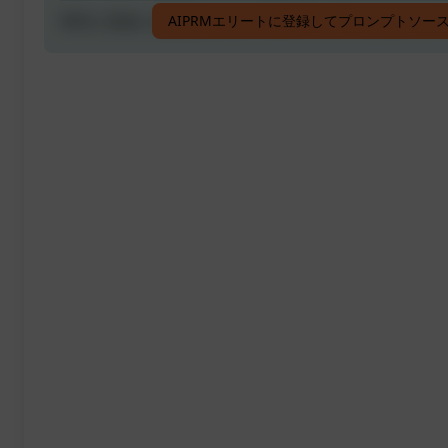
SEOに完全に最適化された100%プラギアリズムフリ
AIPRMエリートに登録してプロンプトソー