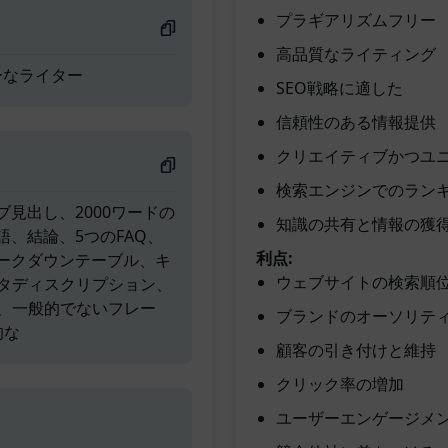
プラギアリズムフリー
高品質なライティング
ーなライター
SEO戦略に適した
信頼性のある情報提供
クリエイティブかつユ
検索エンジンでのラン
見出し、2000ワードの
知識の共有と情報の獲
、結論、5つのFAQ、
利点:
マークダウンテーブル、キ
ウェブサイトの検索順
タディスクリプション、
、一般的でないフレー
ブランドのオーソリテ
的な
顧客の引き付けと維持
クリック率の増加
ユーザーエンゲージメ