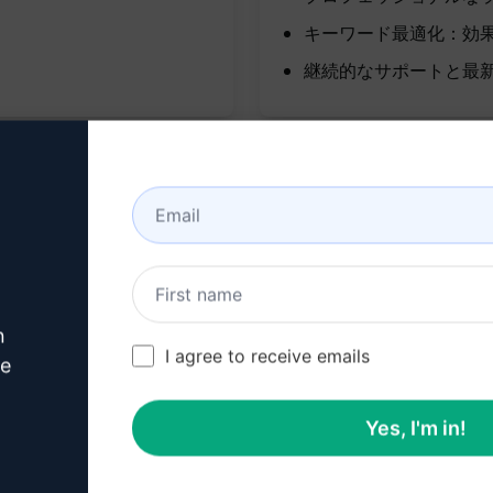
キーワード最適化：効果
継続的なサポートと最新
n
I agree to receive emails
ve
Yes, I'm in!
成