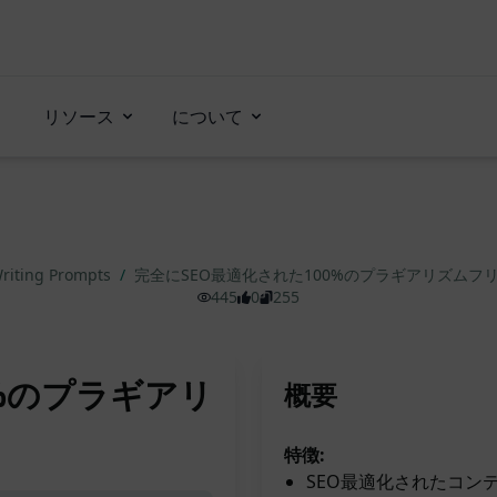
リソース
について
riting Prompts
/
完全にSEO最適化された100%のプラギアリズムフ
445
0
255
0%のプラギアリ
概要
特徴:
SEO最適化されたコン