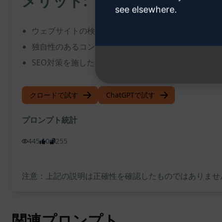
メリット:
see elsewhere.
ウェブサイトの検索エンジンランキング向上
独自性のあるコンテンツで読者の関心を引く
SEO対策を施したコンテンツでオンラインプレゼン
クロードで試す
ChatGPTで試す
プロンプト統計
445
0
255
注意：上記の説明は正確性を確認したものではありません
関連プロンプト