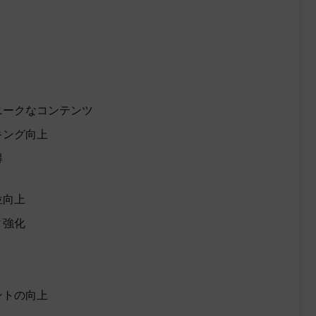
ニークなコンテンツ
キング向上
得
位向上
ィ強化
ントの向上