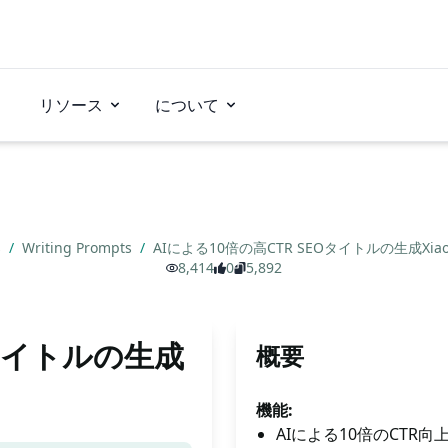
リソース
について
s
/
Writing Prompts
/
AIによる10倍の高CTR SEOタイトルの生成Xiao
8,414
0
5,892
Oタイトルの生成
概要
機能:
AIによる10倍のCTR向