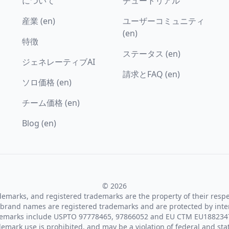
について
チュートリアル
産業 (en)
ユーザーコミュニティ
(en)
特徴
ステータス (en)
ジェネレーティブAI
請求とFAQ (en)
ソロ価格 (en)
チーム価格 (en)
Blog (en)
© 2026
ademarks, and registered trademarks are the property of their resp
brand names are registered trademarks and are protected by inte
demarks include USPTO 97778465, 97866052 and EU CTM EU188234
emark use is prohibited, and may be a violation of federal and sta