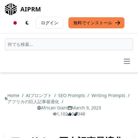
AIPRM
ログイン
無料でインストール
Open
Home
/
AIプロンプト
/
SEO Prompts
/
Writing Prompts
/
アフリカの巨人記事最適化
/
African Giant
March 9, 2023
1,102
0
348