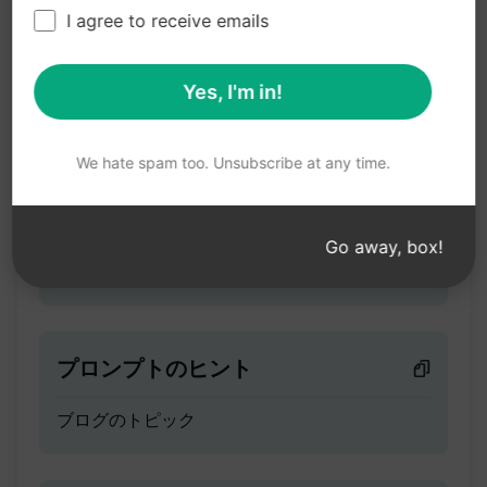
ブログのキーワードとアウ
I agree to receive emails
トライン
Yes, I'm in!
ティーザー
We hate spam too. Unsubscribe at any time.
メインのトピック、キーワードのリスト、ブロ
グが答えるべき質問のリストを尋ねます。キー
ワードと執筆の提案を含む詳細なアウトライン
Go away, box!
を返します。
プロンプトのヒント
ブログのトピック