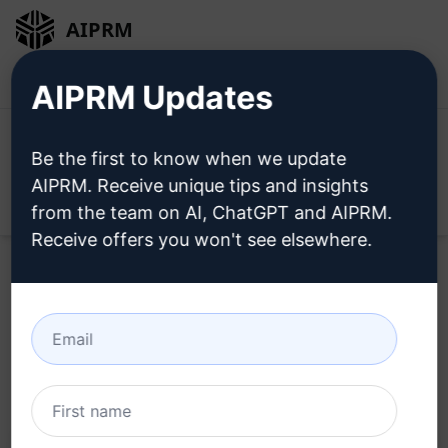
AIPRM
ログイン
無料でインストール
AIPRM Updates
Be the first to know when we update
AIPRM. Receive unique tips and insights
Open
from the team on AI, ChatGPT and AIPRM.
Receive offers you won't see elsewhere.
Home
/
AIプロンプト
/
SEO Prompts
/
Writing Prompts
/
ブログのキーワードとアウトライン
/
Brad Taylor
February 19, 2023
3,724
0
2,372