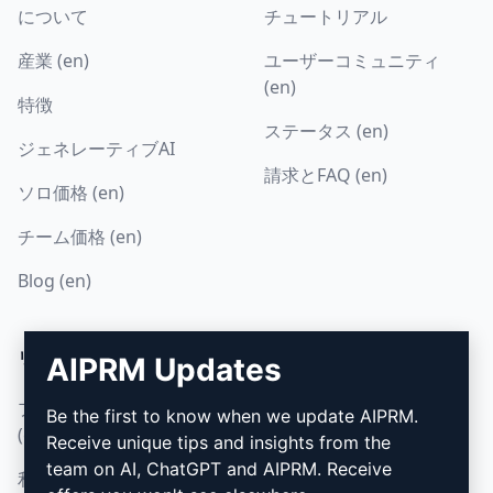
について
チュートリアル
産業 (en)
ユーザーコミュニティ
(en)
特徴
ステータス (en)
ジェネレーティブAI
請求とFAQ (en)
ソロ価格 (en)
チーム価格 (en)
Blog (en)
リーガル
ダウンロード
AIPRM Updates
プライバシーポリシー
インストール方法
Be the first to know when we update AIPRM.
(en)
Receive unique tips and insights from the
グーグル・クローム (en)
team on AI, ChatGPT and AIPRM. Receive
利用規定 (en)