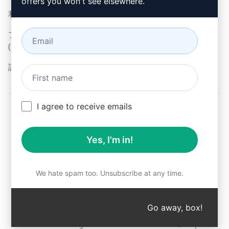
マイクロソフト・エッジ
offers you won't see elsewhere.
利用規約 (en)
(en)
ブラウザ拡張機能用語
(en)
請求条件 (en)
I agree to receive emails
© 2026
All logos, trademarks, and registered trademarks are the
Yes, I'm in!
property of their respective owners.
AIPRM and other related brand names are registered
trademarks and are protected by international trademark
laws.
We hate spam too. Unsubscribe at any time.
Registered trademarks include USPTO 97778465, 97866052
and EU CTM EU18823472, EU18830896.
Unauthorized trademark use is prohibited, and may be a
Go away, box!
↑
violation of federal and state trademark laws.
AIPRM® is a registered trademark of AIPRM, Corp.