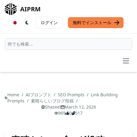
AIPRM
ログイン
無料でインストール
Open
Home
/
AIプロンプト
/
SEO Prompts
/
Link Building
Prompts
/
素晴らしいブログ投稿
/
Shazeel
March 12, 2026
969
0
517