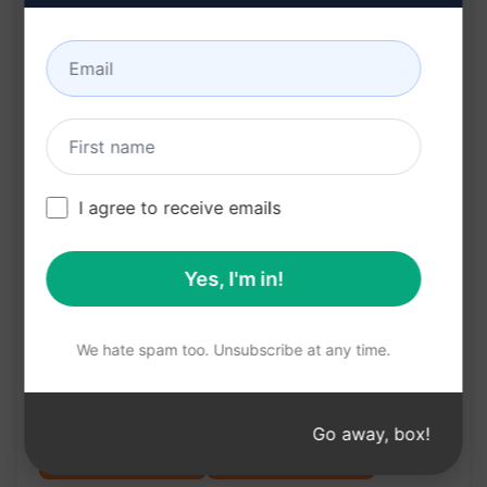
する
ユーザーが特定のテーマやトピックに関連する最
適なキーワードを見つけるのに役立つ
メリット:
I agree to receive emails
キーワードリサーチの手間を省ける
関連性の高いキーワードを効率的に抽出できる
Yes, I'm in!
サイトやコンテンツのSEO向上に役立つキーワー
ドを簡単に見つけられる
We hate spam too. Unsubscribe at any time.
マーケティングキャンペーンの成功に貢献する有
益なキーワードを獲得可能
Go away, box!
クロードで試す
ChatGPTで試す