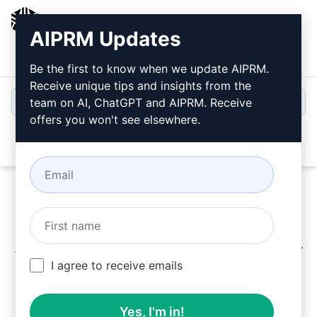
AIPRM
AIPRM Updates
ログイン
無料でインストール
Be the first to know when we update AIPRM.
Receive unique tips and insights from the
team on AI, ChatGPT and AIPRM. Receive
offers you won't see elsewhere.
Open
これらを使用する Refunds Prompts AIPRMをイン
I agree to receive emails
ストールすると、ChatGPTが無料になります。
Yes, I'm in!