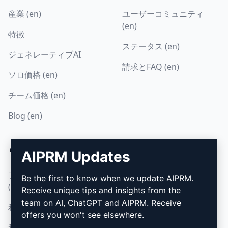
産業 (en)
ユーザーコミュニティ
(en)
特徴
ステータス (en)
ジェネレーティブAI
請求とFAQ (en)
ソロ価格 (en)
チーム価格 (en)
Blog (en)
リーガル
ダウンロード
AIPRM Updates
プライバシーポリシー
インストール方法
Be the first to know when we update AIPRM.
(en)
Receive unique tips and insights from the
グーグル・クローム (en)
team on AI, ChatGPT and AIPRM. Receive
利用規定 (en)
マイクロソフト・エッジ
offers you won't see elsewhere.
利用規約 (en)
(en)