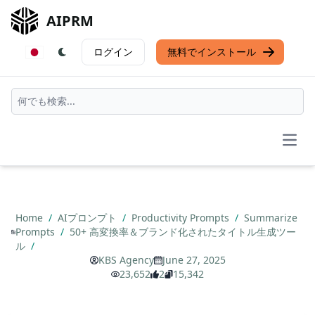
AIPRM
ログイン
無料でインストール
Open
Home
/
AIプロンプト
/
Productivity Prompts
/
Summarize
Prompts
/
50+ 高変換率＆ブランド化されたタイトル生成ツー
ル
/
KBS Agency
June 27, 2025
23,652
2
15,342